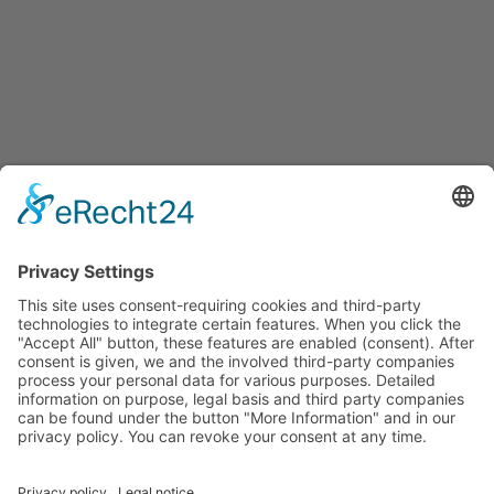
Boulderklub
Kreuzberg
Ohlauer Str. 38
10999 Berlin
+49 30 983 918 10
info@boulderklub.de